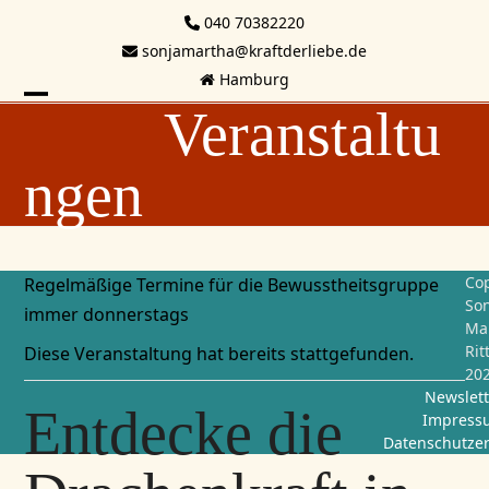
Skip
040 70382220
to
sonjamartha@kraftderliebe.de
content
Hamburg
Veranstaltu
Open
Close
mobile
mobile
ngen
menu
menu
Cop
Regelmäßige Termine für die Bewusstheitsgruppe
Son
immer donnerstags
Ma
Rit
Diese Veranstaltung hat bereits stattgefunden.
20
Newslett
Entdecke die
Impress
Datenschutze